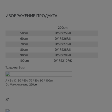
ИЗОБРАЖЕНИЕ ПРОДУКТА
200cm
50cm
DY-P225F/K
60cm
DY-P226F/K
70cm
DY-P227F/K
80cm
DY-P228F/K
90cm
DY-P229F/K
100cm
DY-P2210F/K
Толщина: 5мм
A / B / C : 50 / 60 / 70 / 80 / 90 / 100см
D : Максимально 220см
31