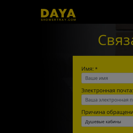
Связ
Имя:
*
Электронная почта
Причина обращени