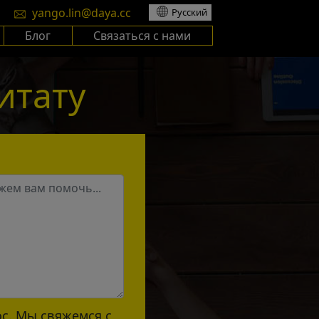
yango.lin@daya.cc
Русский
Блог
Связаться с нами
итату
ос. Мы свяжемся с