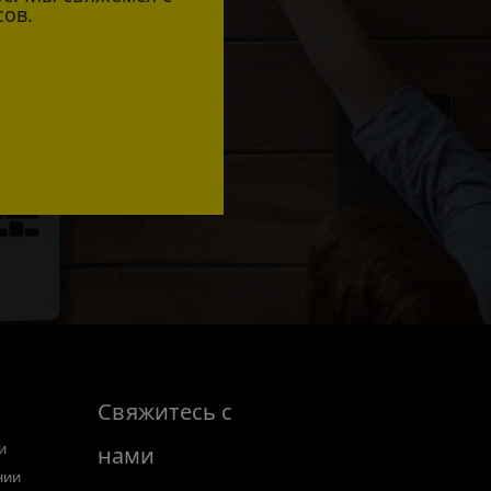
сов.
Свяжитесь с
и
нами
нии