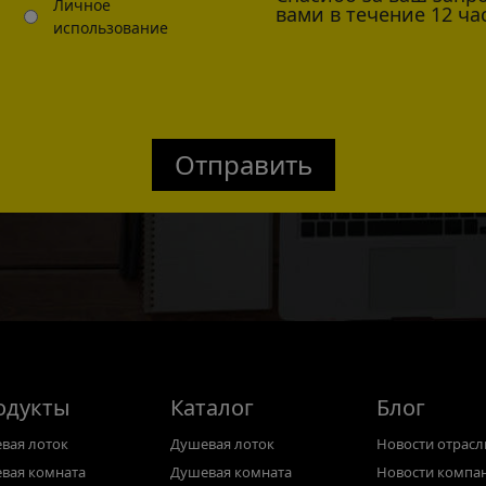
Личное
вами в течение 12 ча
использование
Отправить
одукты
Каталог
Блог
вая лоток
Душевая лоток
Новости отрасл
вая комната
Душевая комната
Новости компа