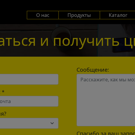
О нас
Продукты
Каталог
аться и получить ц
Сообщение:
:
*
я?
Спасибо за ваш запр